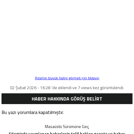
Resmin büyük halini görmek için tıklayın
02 Şubat 2026 - 16:28 'de eklendi ve 7 views kez görüntülendi.
HABER HAKKINDA GÖRÜŞ BELİRT
Bu yazı yorumlara kapatılmıştır.
Masaüstü Sürümüne Geç
Sitemizde yayınlanan haberlerin telif hakları gazete ve haber