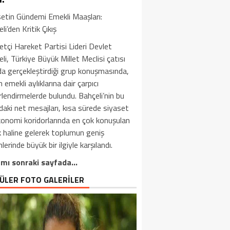
setin Gündemi Emekli Maaşları:
li’den Kritik Çıkış
yetçi Hareket Partisi Lideri Devlet
li, Türkiye Büyük Millet Meclisi çatısı
da gerçekleştirdiği grup konuşmasında,
 emekli aylıklarına dair çarpıcı
lendirmelerde bulundu. Bahçeli’nin bu
aki net mesajları, kısa sürede siyaset
konomi koridorlarında en çok konuşulan
k haline gelerek toplumun geniş
lerinde büyük bir ilgiyle karşılandı.
mı sonraki sayfada…
ÜLER FOTO GALERİLER