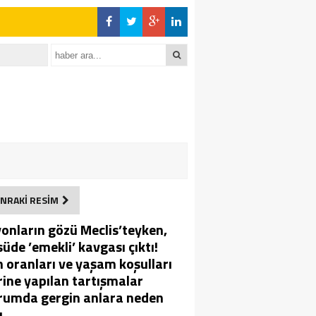
NRAKİ RESİM
yonların gözü Meclis’teyken,
üde ’emekli’ kavgası çıktı!
 oranları ve yaşam koşulları
rine yapılan tartışmalar
rumda gergin anlara neden
u.