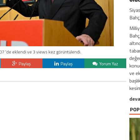
Siya
Bahçe
Milli
Bahçe
altın
taban
07 'de eklendi ve 3 views kez görüntülendi.
değer
Paylaş
Paylaş
Yorum Yaz
konud
ve e
başlı
kesim
deva
POP