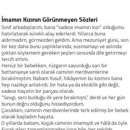
İmamın Kızının Görünmeyen Sözleri
Sınıf arkadaşlarım, bana “sadece imamın kızı” olduğumu
hatırlatarak sürekli alay ederlerdi. Yıllarca buna
aldırmadım, görmezden geldim. Ama mezuniyet günü, son
bir kez daha bunu yaptıklarında, susmamayı ve aslında
çoktan söylemem gereken şeyleri sonunda dile getirmeyi
tercih ettim.
Henüz bir bebekken, rüzgarın savurduğu sarı bir
battaniyeye sarılı olarak caminin merdivenlerine
bırakılmıştım. Babam Yusuf, hikâyemin bu kısmını bana
hep nazikçe anlatırdı; bir hata ya da eksiklik gibi değil,
sadece hayatın bir parçası olarak.
“Sevgi, seni bulduğu ilk yere bırakmıştı,” derdi ve her gün
bunun doğru olduğunu hissediyordum.
Çocukken, caminin merdivenlerinde terk edilmiş bir bebek
olarak başladım hayata.
O yıllarda babam, küçük caminin imamıydı ve hâlâ da öyle.
Evrak işleri tamamlanmadan önce bile, her şekilde