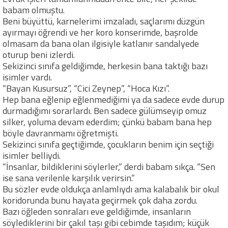
babam olmuştu.
Beni büyüttü, karnelerimi imzaladı, saçlarımı düzgün
ayırmayı öğrendi ve her koro konserimde, başrolde
olmasam da bana olan ilgisiyle katlanır sandalyede
oturup beni izlerdi.
Sekizinci sınıfa geldiğimde, herkesin bana taktığı bazı
isimler vardı.
“Bayan Kusursuz”, “Cici Zeynep”, “Hoca Kızı”.
Hep bana eğlenip eğlenmediğimi ya da sadece evde durup
durmadığımı sorarlardı. Ben sadece gülümseyip omuz
silker, yoluma devam ederdim; çünkü babam bana hep
böyle davranmamı öğretmişti.
Sekizinci sınıfa geçtiğimde, çocukların benim için seçtiği
isimler belliydi.
“İnsanlar, bildiklerini söylerler,” derdi babam sıkça. “Sen
ise sana verilenle karşılık verirsin.”
Bu sözler evde oldukça anlamlıydı ama kalabalık bir okul
koridorunda bunu hayata geçirmek çok daha zordu.
Bazı öğleden sonraları eve geldiğimde, insanların
söylediklerini bir çakıl taşı gibi cebimde taşıdım; küçük