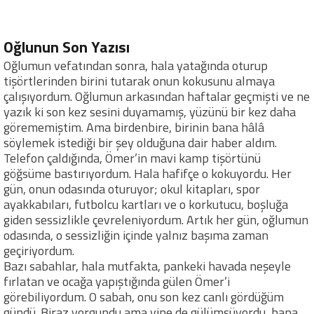
Oğlunun Son Yazısı
Oğlumun vefatından sonra, hala yatağında oturup
tişörtlerinden birini tutarak onun kokusunu almaya
çalışıyordum. Oğlumun arkasından haftalar geçmişti ve ne
yazık ki son kez sesini duyamamış, yüzünü bir kez daha
görememiştim. Ama birdenbire, birinin bana hâlâ
söylemek istediği bir şey olduğuna dair haber aldım.
Telefon çaldığında, Ömer’in mavi kamp tişörtünü
göğsüme bastırıyordum. Hala hafifçe o kokuyordu. Her
gün, onun odasında oturuyor; okul kitapları, spor
ayakkabıları, futbolcu kartları ve o korkutucu, boşluğa
giden sessizlikle çevreleniyordum. Artık her gün, oğlumun
odasında, o sessizliğin içinde yalnız başıma zaman
geçiriyordum.
Bazı sabahlar, hala mutfakta, pankeki havada neşeyle
fırlatan ve ocağa yapıştığında gülen Ömer’i
görebiliyordum. O sabah, onu son kez canlı gördüğüm
gündü. Biraz yorgundu ama yine de gülümsüyordu, bana