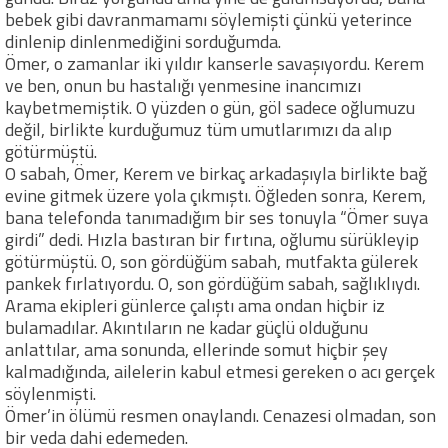
bebek gibi davranmamamı söylemişti çünkü yeterince
dinlenip dinlenmediğini sorduğumda.
Ömer, o zamanlar iki yıldır kanserle savaşıyordu. Kerem
ve ben, onun bu hastalığı yenmesine inancımızı
kaybetmemiştik. O yüzden o gün, göl sadece oğlumuzu
değil, birlikte kurduğumuz tüm umutlarımızı da alıp
götürmüştü.
O sabah, Ömer, Kerem ve birkaç arkadaşıyla birlikte bağ
evine gitmek üzere yola çıkmıştı. Öğleden sonra, Kerem,
bana telefonda tanımadığım bir ses tonuyla “Ömer suya
girdi” dedi. Hızla bastıran bir fırtına, oğlumu sürükleyip
götürmüştü. O, son gördüğüm sabah, mutfakta gülerek
pankek fırlatıyordu. O, son gördüğüm sabah, sağlıklıydı.
Arama ekipleri günlerce çalıştı ama ondan hiçbir iz
bulamadılar. Akıntıların ne kadar güçlü olduğunu
anlattılar, ama sonunda, ellerinde somut hiçbir şey
kalmadığında, ailelerin kabul etmesi gereken o acı gerçek
söylenmişti.
Ömer’in ölümü resmen onaylandı. Cenazesi olmadan, son
bir veda dahi edemeden.