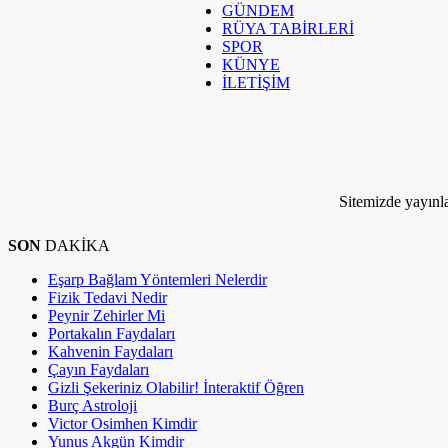
GÜNDEM
RÜYA TABİRLERİ
RÜYA TABİRLERİ
SPOR
SPOR
KÜNYE
İLETİŞİM
KÜNYE
İLETİŞİM
Kim Milyoner Olmak İstemez ki!
Sitemizde yayınla
SON
DAKİKA
Eşarp Bağlam Yöntemleri Nelerdir
Fizik Tedavi Nedir
Peynir Zehirler Mi
Portakalın Faydaları
Kahvenin Faydaları
Çayın Faydaları
Gizli Şekeriniz Olabilir! İnteraktif Öğren
Burç Astroloji
Victor Osimhen Kimdir
Yunus Akgün Kimdir