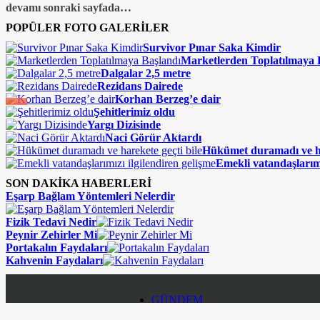
devamı sonraki sayfada…
POPÜLER FOTO GALERİLER
Survivor Pınar Saka Kimdir
Marketlerden Toplatılmaya 
Dalgalar 2,5 metre
Rezidans Dairede
Korhan Berzeg’e dair
Şehitlerimiz oldu
Yargı Dizisinde
Naci Görür Aktardı
Hükümet duramadı ve ha
Emekli vatandaşlarımı
SON DAKİKA HABERLERİ
Eşarp Bağlam Yöntemleri Nelerdir
Fizik Tedavi Nedir
Peynir Zehirler Mi
Portakalın Faydaları
Kahvenin Faydaları
GÜNDEM