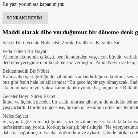
Bu yazı yorumlara kapatılmıştır.
SONRAKİ RESİM
Maddi olarak dibe vurduğumuz bir döneme denk 
Sessiz Bir Gecenin Nöbetçisi: Zoraki Evlilik ve Karanlık Sır
Feda Edilen Bir Hayat
Ailemin ekonomik çöküşü, beni kendimden yaşça çok büyük, varlıklı 
dert etmeyeceğime dair kendime söz vermiştim. Adım Nevin ve ben, o ilk
Beklenmedik Bir Nöbet
Kapı açılıp içeri girdiğinde, zihnimde canlandırdığım o korkunç senar
buz gibi fısıltı hala kulaklarımda: “Bu gece hiçbir şey olmayacak. 
akıl tutulması mıydı yoksa karanlık bir oyunun başlangıcı mı? Bitkinl
Geceler Boyu Süren Esaret
İkinci ve üçüncü geceler, bir saatin tıkırtısı gibi aynı donuklukla tekr
yaşıyorlardı. Dördüncü gece ise, huzursuz uykumun ortasında tenimde a
Nefes Sayacı
Sıçrayarak gözlerimi açtığımda, yüzü yüzüme öyle yakındı ki kolonyas
nefeslerimi sayıyordu. Korkuyla karışık bir fısıltıyla “Ne yapıyorsunu
daha da soğutmuştu. Yatakta doğruldum ve aylardır içimde biriken o 