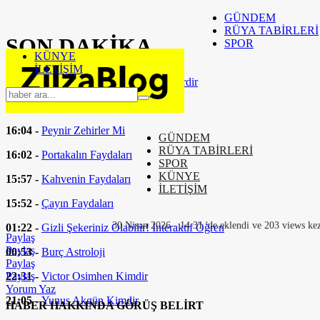
GÜNDEM
RÜYA TABİRLERİ
SON
DAKİKA
SPOR
KÜNYE
İLETİŞİM
16:37 -
Eşarp Bağlam Yöntemleri Nelerdir
16:24 -
Fizik Tedavi Nedir
16:04 -
Peynir Zehirler Mi
GÜNDEM
RÜYA TABİRLERİ
16:02 -
Portakalın Faydaları
SPOR
KÜNYE
15:57 -
Kahvenin Faydaları
İLETİŞİM
15:52 -
Çayın Faydaları
30 Nisan 2026 - 14:31 'de eklendi ve 203 views kez
01:22 -
Gizli Şekeriniz Olabilir! İnteraktif Öğren
Paylaş
Paylaş
00:53 -
Burç Astroloji
Paylaş
22:31 -
Victor Osimhen Kimdir
Paylaş
Yorum Yaz
21:05 -
Yunus Akgün Kimdir
HABER HAKKINDA GÖRÜŞ BELİRT