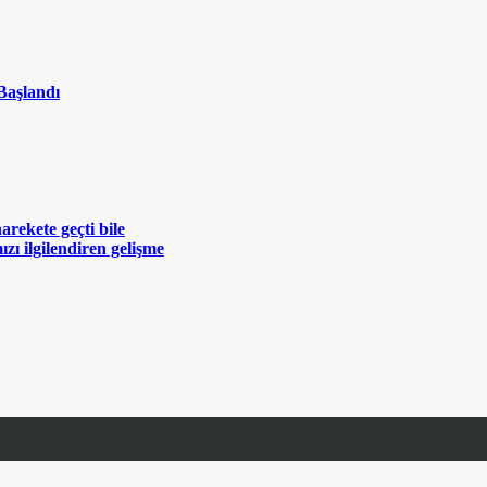
Başlandı
rekete geçti bile
zı ilgilendiren gelişme