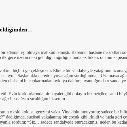
geldiğimden…
bir adamın eşi olmaya mahkûm etmişti. Babamın hastane masrafları öd
 gece üzerimdeki gelinliğin ağırlığı altında ezilirken, odanın kapısınd
yoların hiçbiri gerçekleşmedi. Elinde bir sandalyeyle yatağımın ucuna g
Sadece uyu.” Şaşkınlıkla nerede uyuyacağını sorduğumda, “Uyumayacağı
ikten elbisemi bile çıkarmadan uykuya daldım; uyandığımda o sandalye bo
ar etti. Evin koridorlarında bir hayalet gibi dolaşan hizmetçiler, sanki b
ğır bir nefesin sıcaklığını hissettim.
ının o eski kokusu genzimi yaktı. Yine dokunmuyordu; sadece bir bilim
z?” dediğimde, suçüstü yakalanmış bir çocuk gibi irkildi ve hızla geri ç
isyanla sordum: “Siz… sadece sandalyede oturacaktınız, neden bu kada