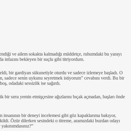
endiği ve ailem sokakta kalmadığı müddetçe, ruhumdaki bu yarayı
a infazını bekleyen bir suçlu gibi titriyordum.
eldi, bir gardiyan sükunetiyle oturdu ve sadece izlemeye başladı. O
m, sadece senin uykunu seyretmek istiyorum” cevabını verdi. Bu bir
ş, odadaki sessizlik ise sağırdı.
üyük bir sırra yemin etmişçesine ağızlarını bıçak açmadan, başları önde
 insanının bir deneyi incelemesi gibi göz kapaklarıma bakıyor,
ekildi. Özür dilerken sesindeki o titreme, aramızdaki buzdan odayı
r yakınımdasınız?”