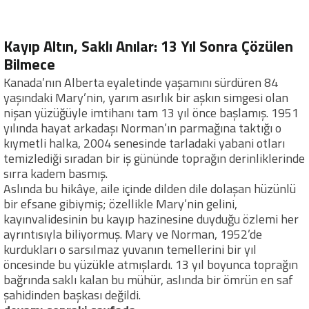
Kayıp Altın, Saklı Anılar: 13 Yıl Sonra Çözülen
Bilmece
Kanada’nın Alberta eyaletinde yaşamını sürdüren 84
yaşındaki Mary’nin, yarım asırlık bir aşkın simgesi olan
nişan yüzüğüyle imtihanı tam 13 yıl önce başlamış. 1951
yılında hayat arkadaşı Norman’ın parmağına taktığı o
kıymetli halka, 2004 senesinde tarladaki yabani otları
temizlediği sıradan bir iş gününde toprağın derinliklerinde
sırra kadem basmış.
Aslında bu hikâye, aile içinde dilden dile dolaşan hüzünlü
bir efsane gibiymiş; özellikle Mary’nin gelini,
kayınvalidesinin bu kayıp hazinesine duyduğu özlemi her
ayrıntısıyla biliyormuş. Mary ve Norman, 1952’de
kurdukları o sarsılmaz yuvanın temellerini bir yıl
öncesinde bu yüzükle atmışlardı. 13 yıl boyunca toprağın
bağrında saklı kalan bu mühür, aslında bir ömrün en saf
şahidinden başkası değildi.