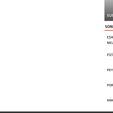
SU
SON
EŞA
NEL
FIZ
PEY
POR
KAH