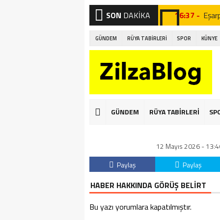
SON
DAKİKA
16:37 -
Eşar
16:24 -
Fizik
GÜNDEM
RÜYA TABİRLERİ
SPOR
KÜNYE
16:04 -
Peyni
16:02 -
Porta
15:57 -
Kahv
15:52 -
Çayın
GÜNDEM
RÜYA TABİRLERİ
SP
01:22 -
Gizli
12 Mayıs 2026 - 13:4
00:53 -
Burç 
Paylaş
Paylaş
22:31 -
Vict
HABER HAKKINDA GÖRÜŞ BELİRT
21:05 -
Yunu
Bu yazı yorumlara kapatılmıştır.