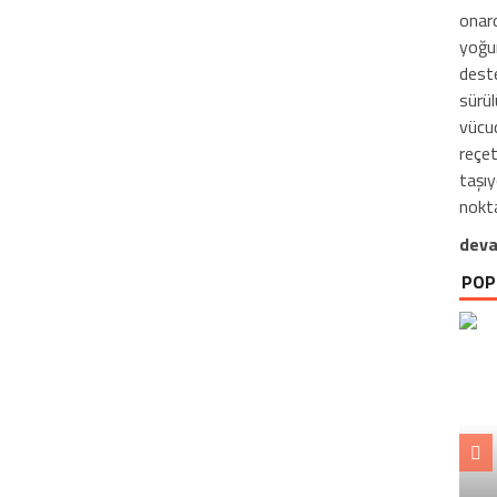
onard
yoğur
deste
sürül
vücud
reçet
taşıy
nokt
deva
POP