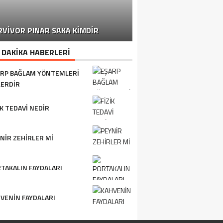
MARKETLERDEN TOPLA
RVIVOR PINAR SAKA KIMDIR
BAŞLANDI
 DAKİKA HABERLERİ
RP BAĞLAM YÖNTEMLERI
ERDIR
IK TEDAVI NEDIR
NIR ZEHIRLER MI
TAKALIN FAYDALARI
VENIN FAYDALARI