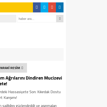
NRAKİ RESİM
em Ağrılarını Dindiren Mucizevi
ete!
erdeki Hassasiyete Son: Kıkırdak Dostu
t Karışımı!
 sağlığını güçlendirdiği ve aşınmaları