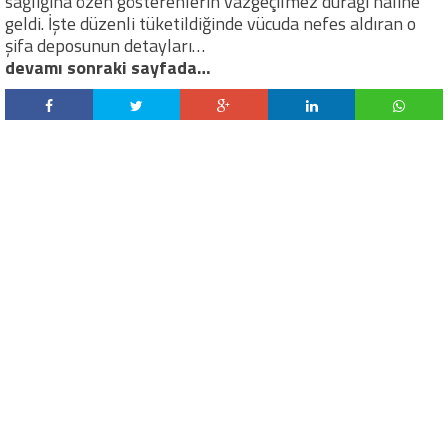
sağlığına özen gösterenlerin vazgeçilmez durağı haline
geldi. İşte düzenli tüketildiğinde vücuda nefes aldıran o
şifa deposunun detayları…
devamı sonraki sayfada…