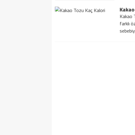
Kakao 
Kakao T
farklı ö
sebebiyl