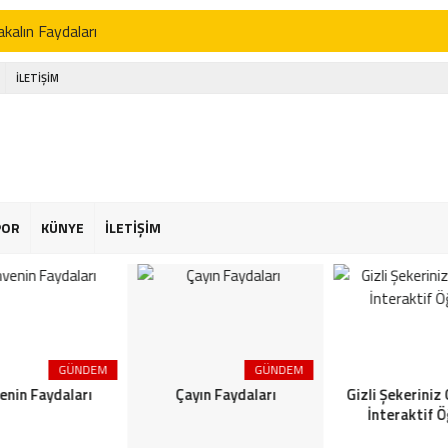
kalın Faydaları
enin Faydaları
İLETİŞİM
 Faydaları
 Şekeriniz Olabilir! İnteraktif Öğren
Astroloji
or Osimhen Kimdir
POR
KÜNYE
İLETİŞİM
s Akgün Kimdir
p Bağlam Yöntemleri Nelerdir
GÜNDEM
GÜNDEM
enin Faydaları
Çayın Faydaları
Gizli Şekeriniz O
İnteraktif Ö