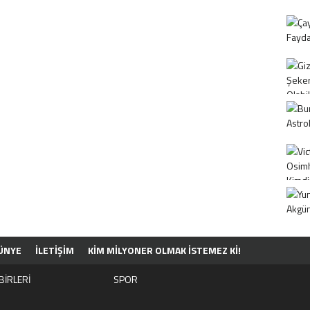
ÜNYE
İLETİŞİM
KIM MILYONER OLMAK İSTEMEZ KI!
BİRLERİ
SPOR