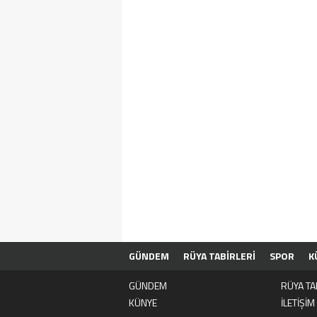
GÜNDEM
RÜYA TABİRLERİ
SPOR
K
GÜNDEM
RÜYA TA
KÜNYE
İLETİŞİM