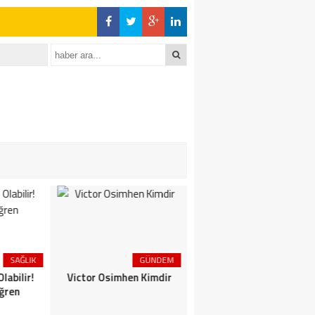
SAĞLIK
GÜNDEM
GÜNDEM
labilir!
Victor Osimhen Kimdir
Yunus Akgün Kimdir
ğren