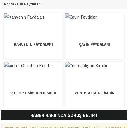
Portakalın Faydaları
KAHVENIN FAYDALARI
ÇAYIN FAYDALARI
VICTOR OSIMHEN KIMDIR
YUNUS AKGÜN KIMDIR
HABER HAKKINDA GÖRÜŞ BELİRT
YASAL UYARI!
Suç teşkil edecek, yasadışı, tehditkar, rahatsız edici, hakaret ve