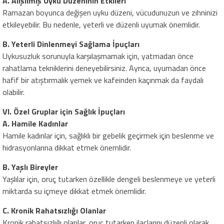
A. Alışılmış Uyku Düzeninin Etkileri
Ramazan boyunca değişen uyku düzeni, vücudunuzun ve zihninizi
etkileyebilir. Bu nedenle, yeterli ve düzenli uyumak önemlidir.
B. Yeterli Dinlenmeyi Sağlama İpuçları
Uykusuzluk sorunuyla karşılaşmamak için, yatmadan önce
rahatlama tekniklerini deneyebilirsiniz. Ayrıca, uyumadan önce
hafif bir atıştırmalık yemek ve kafeinden kaçınmak da faydalı
olabilir.
VI. Özel Gruplar için Sağlık İpuçları
A. Hamile Kadınlar
Hamile kadınlar için, sağlıklı bir gebelik geçirmek için beslenme ve
hidrasyonlarına dikkat etmek önemlidir.
B. Yaşlı Bireyler
Yaşlılar için, oruç tutarken özellikle dengeli beslenmeye ve yeterli
miktarda su içmeye dikkat etmek önemlidir.
C. Kronik Rahatsızlığı Olanlar
Kronik rahatsızlığı olanlar, oruç tutarken ilaçlarını düzenli olarak