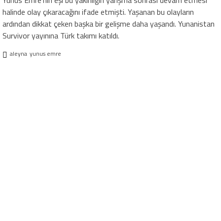
Yunus Emre’nin eşi bu yakınlığın yarışma sonrası devam etmesi
halinde olay çıkaracağını ifade etmişti. Yaşanan bu olayların
ardından dikkat çeken başka bir gelişme daha yaşandı. Yunanistan
Survivor yayınına Türk takımı katıldı.
aleyna
yunus emre