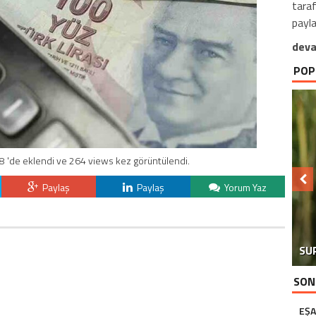
taraf
payla
deva
POP
8 'de eklendi ve 264 views kez görüntülendi.
Paylaş
Paylaş
Yorum Yaz
SU
SON
EŞA