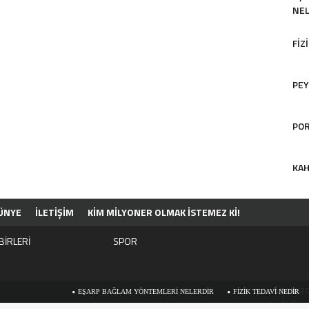
NEL
FIZ
PEY
POR
KAH
ÜNYE
İLETİŞİM
KIM MILYONER OLMAK İSTEMEZ KI!
BİRLERİ
SPOR
Sitemizd
EŞARP BAĞLAM YÖNTEMLERI NELERDIR
FIZIK TEDAVI NEDIR
PEY
ve haber 