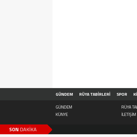
GÜNDEM
RÜYA TABİRLERİ
SPOR
K
GÜNDEM
RÜYA TA
KÜNYE
İLETİŞİM
SON
DAKİKA