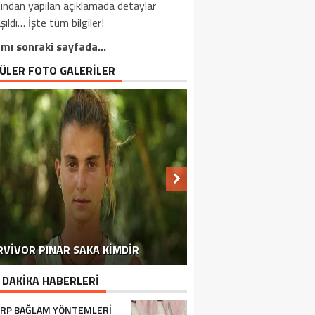
ından yapılan açıklamada detaylar
şıldı… İşte tüm bilgiler!
mı sonraki sayfada…
ÜLER FOTO GALERİLER
HÜKÜMET DURAMADI VE HAREKETE
MARKETLERDEN TOPLATILMAYA
EMEKLI VATANDAŞLARIMIZI
RVIVOR PINAR SAKA KIMDIR
KORHAN BERZEG’E DAIR
ILGILENDIREN GELIŞME
DALGALAR 2,5 METRE
NACI GÖRÜR AKTARDI
ŞEHITLERIMIZ OLDU
REZIDANS DAIREDE
YARGI DIZISINDE
GEÇTI BILE
BAŞLANDI
 DAKİKA HABERLERİ
RP BAĞLAM YÖNTEMLERI