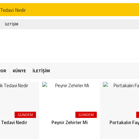
 Tedavi Nedir
r Zehirler Mi
İLETİŞİM
kalın Faydaları
enin Faydaları
 Faydaları
 Şekeriniz Olabilir! İnteraktif Öğren
POR
KÜNYE
İLETİŞİM
Astroloji
or Osimhen Kimdir
GÜNDEM
GÜNDEM
k Tedavi Nedir
Peynir Zehirler Mi
Portakalın Fay