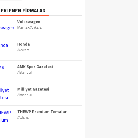
 EKLENEN FİRMALAR
Volkswagen
Mamak/Ankara
Honda
/Ankara
AMK Spor Gazetesi
/İstanbul
Milliyet Gazetesi
/İstanbul
THEWP Premium Temalar
/Adana