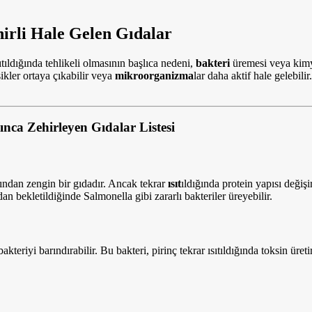
ehirli Hale Gelen Gıdalar
sıtıldığında tehlikeli olmasının başlıca nedeni,
bakteri
üremesi veya kimya
şikler ortaya çıkabilir veya
mikroorganizma
lar daha aktif hale gelebil
ılınca Zehirleyen Gıdalar Listesi
ından zengin bir gıdadır. Ancak tekrar
ısıt
ıldığında protein yapısı değiş
n bekletildiğinde Salmonella gibi zararlı bakteriler üreyebilir.
kteriyi barındırabilir. Bu bakteri, pirinç tekrar ısıtıldığında toksin üret