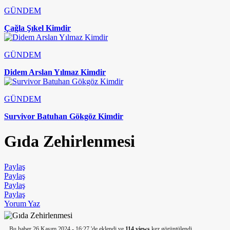
GÜNDEM
Çağla Şıkel Kimdir
GÜNDEM
Didem Arslan Yılmaz Kimdir
GÜNDEM
Survivor Batuhan Gökgöz Kimdir
Gıda Zehirlenmesi
Paylaş
Paylaş
Paylaş
Paylaş
Yorum Yaz
Bu haber 26 Kasım 2024 - 16:27 'de eklendi ve
114 views
kez görüntülendi.