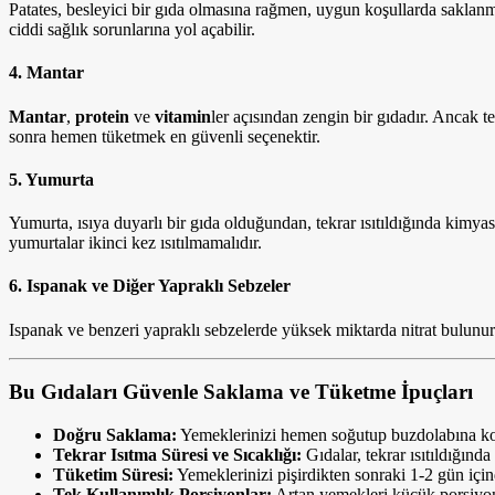
Patates, besleyici bir gıda olmasına rağmen, uygun koşullarda saklanmad
ciddi sağlık sorunlarına yol açabilir.
4. Mantar
Mantar
,
protein
ve
vitamin
ler açısından zengin bir gıdadır. Ancak t
sonra hemen tüketmek en güvenli seçenektir.
5. Yumurta
Yumurta, ısıya duyarlı bir gıda olduğundan, tekrar ısıtıldığında kimya
yumurtalar ikinci kez ısıtılmamalıdır.
6. Ispanak ve Diğer Yapraklı Sebzeler
Ispanak ve benzeri yapraklı sebzelerde yüksek miktarda nitrat bulunur. B
Bu Gıdaları Güvenle Saklama ve Tüketme İpuçları
Doğru Saklama:
Yemeklerinizi hemen soğutup buzdolabına koy
Tekrar Isıtma Süresi ve Sıcaklığı:
Gıdalar, tekrar ısıtıldığınd
Tüketim Süresi:
Yemeklerinizi pişirdikten sonraki 1-2 gün içi
Tek Kullanımlık Porsiyonlar:
Artan yemekleri küçük porsiyonla