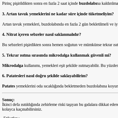
Pirinç pişirildikten sonra en fazla 2 saat içinde
buzdolabı
na kaldırılma
3. Artan tavuk yemeklerini ne kadar süre içinde tüketmeliyim?
Artan tavuk yemekleri, buzdolabında en fazla 2 gün bekletilmeli ve iyice
4. Nitrat içeren sebzeler nasıl saklanmalıdır?
Bu sebzeleri pişirdikten sonra hemen soğutun ve mümkünse tekrar ısıt
5. Tekrar ısıtma sırasında mikrodalga kullanmak güvenli mi?
Mikrodalga
kullanımı, yemekleri eşit şekilde ısıtmayabilir. Bu yüzde
6. Patatesleri nasıl doğru şekilde saklayabilirim?
Patates
yemeklerini oda sıcaklığında bekletmeden buzdolabına koyun 
Sonuç:
İkinci defa ısıtıldığında zehirleme riski taşıyan bu gıdalara dikkat ede
kolayca kaçınabilirsiniz.