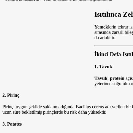
Isıtılınca Z
Yemek
lerin tekrar ı
sırasında zararlı bile
da artabilir.
İkinci Defa Isıt
1. Tavuk
Tavuk
,
protein
açıs
yeterince soğutulmada
2. Pirinç
Pirinç, uygun şekilde saklanmadığında Bacillus cereus adı verilen bir ba
uzun süre bekletilmiş pirinçlerde bu risk daha yüksektir.
3. Patates