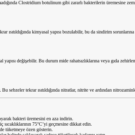
ığında Clostridium botulinum gibi zararlı bakterilerin üremesine zemin h
ekrar ısıtıldığında kimyasal yapısı bozulabilir, bu da sindirim sorunların
sal yapısı değişebilir. Bu durum mide rahatsızlıklarına veya gıda zehirl
u sebzeler tekrar ısıtıldığında nitratlar, nitrite ve ardından nitrozaminl
arak bakteri üremesini en aza indirin.
a iç sıcaklıklarının 75°C’yi geçmesine dikkat edin.
nde tüketmeye özen gösterin.
r halinde saklayarak sadece tüketilecek kadarını ısıtın.