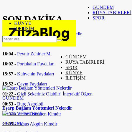
GÜNDEM
RÜYA TABİRLERİ
SON
DAKİKA
SPOR
KÜNYE
İLETİŞİM
16:37 -
Eşarp Bağlam Yöntemleri Nelerdir
16:24 -
Fizik Tedavi Nedir
16:04 -
Peynir Zehirler Mi
GÜNDEM
RÜYA TABİRLERİ
16:02 -
Portakalın Faydaları
SPOR
KÜNYE
15:57 -
Kahvenin Faydaları
İLETİŞİM
15:52 -
Çayın Faydaları
01:22 -
Gizli Şekeriniz Olabilir! İnteraktif Öğren
GÜNDEM
00:53 -
Burç Astroloji
Eşarp Bağlam Yöntemleri Nelerdir
22:31 -
Victor Osimhen Kimdir
GÜNDEM
21:05 -
Yunus Akgün Kimdir